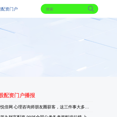
股配资门户
股配资门户播报
悦倍网 心理咨询师朋友圈获客，这三件事大多数人做错了
西方石油公司表示，运费的大幅波动可能会影响第三季度硫磺变
第九财富配资 2025全国公考备考资料排行榜 上岸熊三色笔记