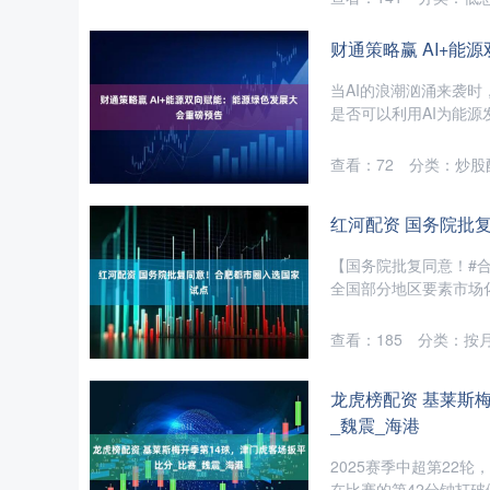
财通策略赢 AI+
当AI的浪潮汹涌来袭
是否可以利用AI为能源
查看：
72
分类：
炒股
红河配资 国务院批
【国务院批复同意！#合
全国部分地区要素市场化
查看：
185
分类：
按
龙虎榜配资 基莱斯
_魏震_海港
2025赛季中超第22
在比赛的第42分钟打破僵