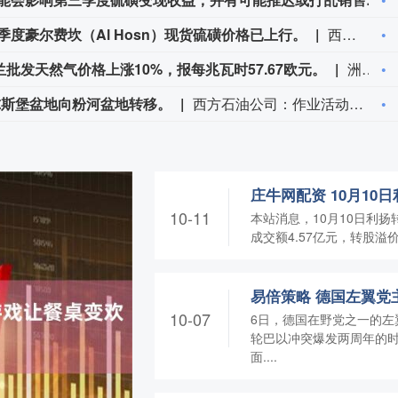
度豪尔费坎（Al Hosn）现货硫磺价格已上行。
西方石油公司在电话会议上表示，第三季度豪尔费坎（Al Hosn）现货硫磺价格已上行。
批发天然气价格上涨10%，报每兆瓦时57.67欧元。
洲际交易所（ICE）数据显示，近月荷兰批发天然气价格上涨10%，报每兆瓦时57.67欧元。
尔斯堡盆地向粉河盆地转移。
西方石油公司：作业活动正从丹佛‑朱尔斯堡盆地向粉河盆地转移。
10-11
本站消息，10月10日利扬转
成交额4.57亿元，转股溢价率9
10-07
6日，德国在野党之一的左翼
轮巴以冲突爆发两周年的
面....