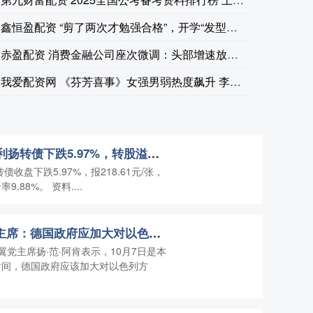
鑫恒盈配资 “剪了两次才勉强合格”，开学“发型令”引争议 专
赤盈配资 消费金融公司座次微调：头部增速放缓 “后浪”借势崛
我爱配资网 《芬芳喜事》女强男弱热度飙升 李嘉琦演绎爆笑传奇
庄牛网配资 10月10日利扬转债下跌5.97%，转股溢价率9.88%
债收盘下跌5.97%，报218.61元/张，
.88%。 资料....
易倍策略 德国左翼党主席：德国政府应加大对以色列施压
党主席扬·范·阿肯表示，10月7日是本
时间，德国政府应该加大对以色列方