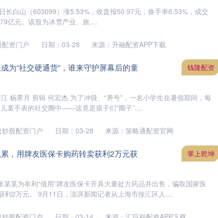
长白山（603099）涨5.53%，收盘报50.97元，换手率6.53%，成交
.79亿元。该股为冰雪产业、旅....
股配资门户
日期：03-28
来源：升融配资APP下载
表成为“社交硬通货”，谁来守护屏幕后的童
钱隆配资
阿江 杨霁月 剪辑 何宏杰 为了冲级、“养号”，一名小学生在暑假期间，每
儿童手表的社交圈中——这竟是孩子们“圈子”....
息炒股配资门户
日期：03-28
来源：策略通配资官网
累累，用牌友医保卡购药转卖获利2万元获
掌上乾坤
张某某为牟利“借用”牌友医保卡开具大量处方药品并出售，骗取国家医
利2万元。 9月11日，澎湃新闻记者从上海市徐汇区人....
息炒股配资门户
日期：03-14
来源：汇巨福配资APP下载