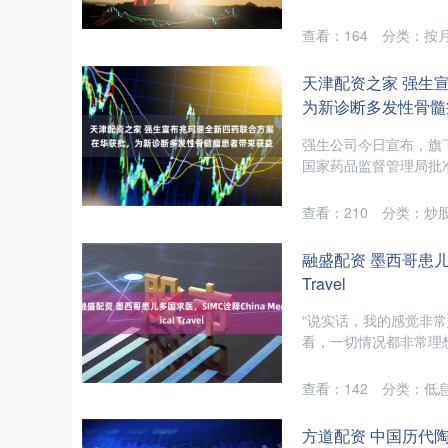
查看：
164
分类：
按
天津配资之家 强生
为新诊断多发性骨髓
强生公司今日宣布，旗
国家药品监督管理局批准
查看：
210
分类：
炒
融盛配资 墨西哥患儿多国
Travel
“说实话，我的感觉非
看，一切情况都非常理想。
查看：
142
分类：
低
方道配资 中国历代