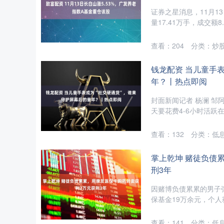
证券之星消息，11月13日
量17.41万手，成交额8
查看：
204
分类：
炒
钱龙配资 当儿童手
年？丨热点即阅
封面新闻记者 杨澜 邹
天要花费4-6小时活跃在
查看：
132
分类：
低
掌上乾坤 赌徒负债
刑3年
因赌博负债累累的男子
保基金19万余元，个人获
查看：
141
分类：
低