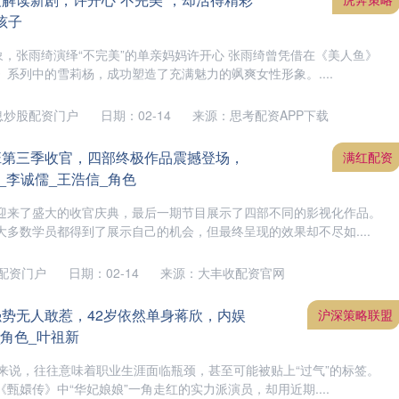
孩子
象，张雨绮演绎“不完美”的单亲妈妈许开心 张雨绮曾凭借在《美人鱼》
系列中的雪莉杨，成功塑造了充满魅力的飒爽女性形象。....
息炒股配资门户
日期：02-14
来源：思考配资APP下载
班第三季收官，四部终极作品震撼登场，
满红配资
_李诚儒_王浩信_角色
迎来了盛大的收官庆典，最后一期节目展示了四部不同的影视化作品。
多数学员都得到了展示自己的机会，但最终呈现的效果却不尽如....
配资门户
日期：02-14
来源：大丰收配资官网
强势无人敢惹，42岁依然单身蒋欣，内娱
沪深策略联盟
_角色_叶祖新
员来说，往往意味着职业生涯面临瓶颈，甚至可能被贴上“过气”的标签。
甄嬛传》中“华妃娘娘”一角走红的实力派演员，却用近期....