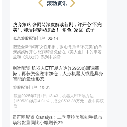
滚动资讯
虎奔策略 张雨绮深度解读新剧，许开心“不完
美”，却活得精彩绽放！_角色_家庭_孩子
低息炒股配资门户
02-14
塑造全新“飒爽”女性形象，张雨绮演绎“不完美”的单
亲妈妈许开心 张雨绮曾凭借在《美人鱼》中的李若
兰和《鬼吹灯》系列中的雪
荆叶配资 机器人ETF易方达(159530)回调蓄
势，再获资金逆市加仓，人形机器人或是具身
智能的最佳形态
炒股配资门户
10-31
截至2025年7月1日 13:43，机器人ETF易方达
(159530)换手4.01%，成交6593.38万元，盘中再获
资
嘉正网配资 Canalys：二季度拉美智能手机市
场出货量同比小幅增长2%