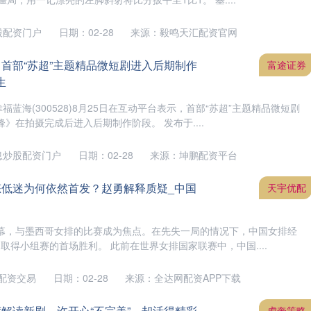
股配资门户
日期：02-28
来源：毅鸣天汇配资官网
：首部“苏超”主题精品微短剧进入后期制作
富途证券
生
福蓝海(300528)8月25日在互动平台表示，首部“苏超”主题精品微短剧
》在拍摄完成后进入后期制作阶段。 发布于....
息炒股配资门户
日期：02-28
来源：坤鹏配资平台
态低迷为何依然首发？赵勇解释质疑_中国
天宇优配
幕，与墨西哥女排的比赛成为焦点。在先失一局的情况下，中国女排经
，取得小组赛的首场胜利。 此前在世界女排国家联赛中，中国....
配资交易
日期：02-28
来源：全达网配资APP下载
度解读新剧，许开心“不完美”，却活得精彩
虎奔策略