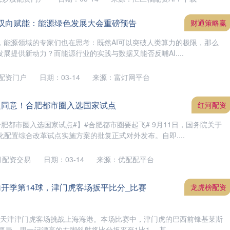
能源双向赋能：能源绿色发展大会重磅预告
财通策略赢
时，能源领域的专家们也在思考：既然AI可以突破人类算力的极限，那么
发展提供新动力？而能源行业的实践与数据又能否反哺AI....
配资门户
日期：03-14
来源：富灯网平台
复同意！合肥都市圈入选国家试点
红河配资
肥都市圈入选国家试点#】#合肥都市圈要起飞# 9月11日，国务院关于
配置综合改革试点实施方案的批复正式对外发布。自即....
月配资交易
日期：03-14
来源：优配配平台
梅开季第14球，津门虎客场扳平比分_比赛
龙虎榜配资
轮，天津津门虎客场挑战上海海港。本场比赛中，津门虎的巴西前锋基莱斯
局，用一记漂亮的左脚斜射将比分扳平至1比1。 基....