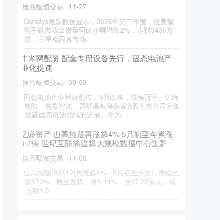
按月配资交易
11-27
Canalys最新数据显示，2025年第二季度，拉美智
能手机市场出货量同比小幅增长2%，达到3430万
部。三星稳固其市场
牛米网配资 配套专用设备先行，固态电池产
业化提速
按月配资交易
09-09
固态电池产业利好频传。9月以来，珠海冠宇、亿纬
锂能、先导智能、国轩高科等多家A股上市公司密集
披露固态电池领域的进展。作为
亿盛资产 山高控股再涨超4% 5月初至今累涨
1.7倍 世纪互联将建超大规模数据中心集群
按月配资交易
11-08
山高控股(00412)再涨超4%，5月初至今累计涨幅已
超170%。截至发稿，涨4.11%，报17.22港元，成
交额1.5