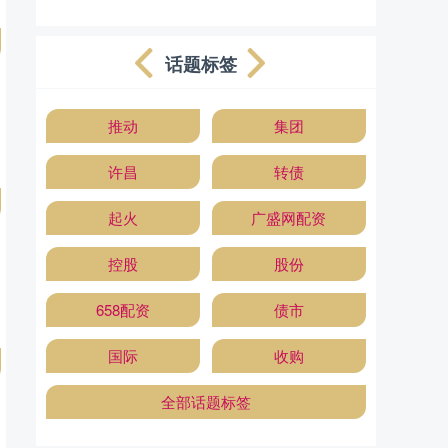
话题标签
推动
集团
许昌
转债
起火
广盛网配资
控股
股份
658配资
债市
国际
收购
全部话题标签