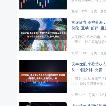
查看：
193
分类：
炒
富途证券 幸福蓝海
阶段_互动_前锋_重
人民财讯8月25日电，幸
《重生，我在苏超踢前锋
查看：
205
分类：
低
天宇优配 李盈莹状
队_中国女排_比赛
中国女排世锦赛揭开序
过3-1逆转墨西哥女排
查看：
87
分类：
按月
虎奔策略 张雨绮深