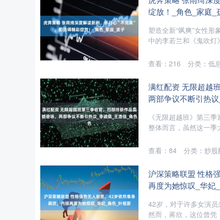
绽放！_角色_家庭_
塑造全新“飒爽”女性形
中的李若兰和《鬼吹灯》
查看：
216
分类：
低
满红配资 无限超越
两部争议不断引热议
《无限超越班》第三季
整体而言，虽然这一季大
查看：
84
分类：
炒股
沪深策略联盟 性格
再度为她惊叹_华妃
42岁，对于许多女演
然而，蒋欣，这位曾凭《