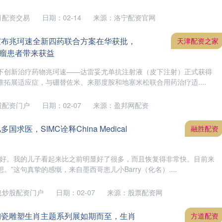
月配资交易
日期：02-14
来源：洛宁配资官网
宣布兆珂速全新四药联合方案在华获批，
天津配资之家
瘤患者带来获益
下创新治疗药物兆珂速——达雷妥尤单抗注射液（皮下注射）正式获得
拓展适应症，与硼替佐米、来那度胺和地塞米松联合用药治疗适....
股配资门户
日期：02-07
来源：盈邦网配资
求医，SIMC诠释China Medical
融胜配资
常好。我的儿子看起来比之前明显好了很多，而且恢复得非常快。目前来
”这句真挚的感慨，来自墨西哥患儿小Barry（化名）....
息炒股配资门户
日期：02-07
来源：股票配资网
陶瓷雕塑生肖主题系列展如期而至，生肖
方道配资